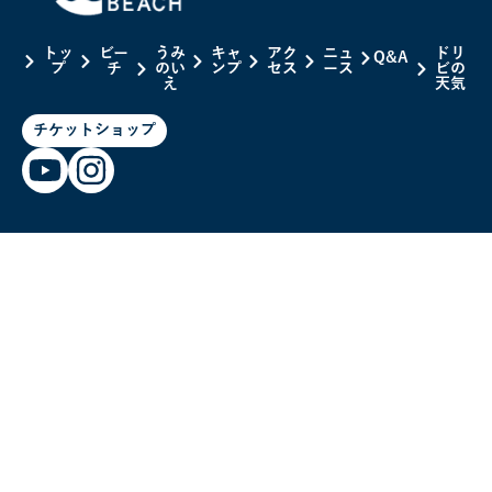
トッ
ビー
うみ
キャ
アク
ニュ
ドリ
Q&A
プ
チ
のい
ンプ
セス
ース
ビの
え
天気
チケットショップ